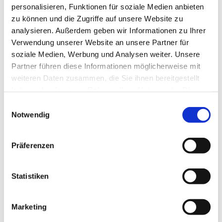
personalisieren, Funktionen für soziale Medien anbieten
zu können und die Zugriffe auf unsere Website zu
analysieren. Außerdem geben wir Informationen zu Ihrer
Verwendung unserer Website an unsere Partner für
© privat
soziale Medien, Werbung und Analysen weiter. Unsere
Partner führen diese Informationen möglicherweise mit
weiteren Daten zusammen, die Sie ihnen bereitgestellt
haben oder die sie im Rahmen Ihrer Nutzung der Dienste
Mittwoch, 5. Mai 2027, 15:30 Uhr
gesammelt haben.
Einwilligungsauswahl
Notwendig
Stadtteilzentrum Vorderer Westen,
Elfbuchenstr. 3, 34119 Kassel
Präferenzen
Statistiken
Wir freuen uns über alle Gäste, die sich für eine
gemütliche Zeit
Marketing