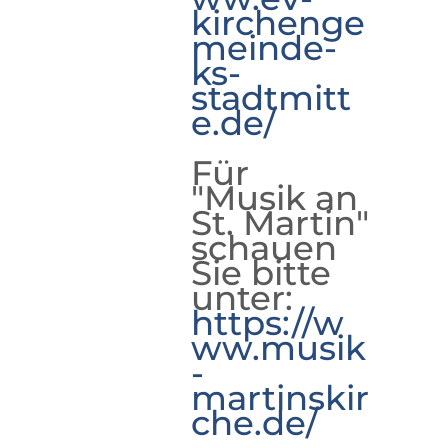
kirchenge
meinde-
ks-
stadtmitt
e.de/
Für
"Musik an
St. Martin"
schauen
Sie bitte
unter:
https://w
ww.musik
-
martinskir
che.de/