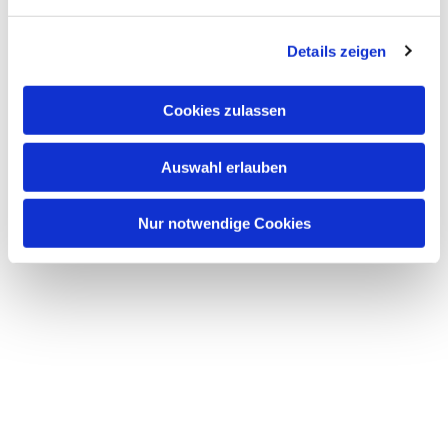
bei Getränken und Kuchen treffen möchten.
Unser Kuchen ist selbst gebacken, der Kaffee bio-
Details zeigen
fair.
Wer hat Lust und Zeit uns zu helfen?
Cookies zulassen
Um auf Dauer die regelmäßige Öffnung zu
Auswahl erlauben
ermöglichen,
suchen wir weitere Ehrenamtliche.
Nur notwendige Cookies