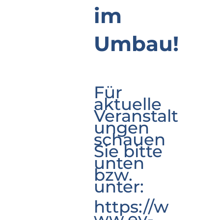
im
Umbau!
Für
aktuelle
Veranstalt
ungen
schauen
Sie bitte
unten
bzw.
unter:
https://w
ww.ev-