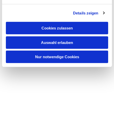
bei Getränken und Kuchen treffen möchten.
Unser Kuchen ist selbst gebacken, der Kaffee bio-
Details zeigen
fair.
Wer hat Lust und Zeit uns zu helfen?
Cookies zulassen
Um auf Dauer die regelmäßige Öffnung zu
Auswahl erlauben
ermöglichen,
suchen wir weitere Ehrenamtliche.
Nur notwendige Cookies