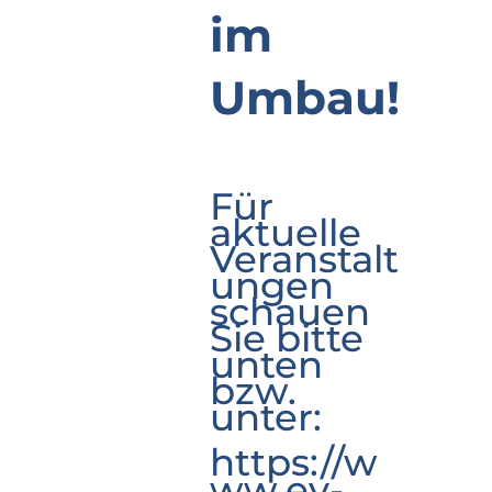
im
Umbau!
Für
aktuelle
Veranstalt
ungen
schauen
Sie bitte
unten
bzw.
unter:
https://w
ww.ev-