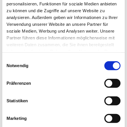
personalisieren, Funktionen für soziale Medien anbieten
zu können und die Zugriffe auf unsere Website zu
analysieren. Außerdem geben wir Informationen zu Ihrer
Verwendung unserer Website an unsere Partner für
© privat
soziale Medien, Werbung und Analysen weiter. Unsere
Partner führen diese Informationen möglicherweise mit
weiteren Daten zusammen, die Sie ihnen bereitgestellt
haben oder die sie im Rahmen Ihrer Nutzung der Dienste
Mittwoch, 2. Juni 2027, 15:30 Uhr
gesammelt haben.
Einwilligungsauswahl
Notwendig
Stadtteilzentrum Vorderer Westen,
Elfbuchenstr. 3, 34119 Kassel
Präferenzen
Statistiken
Wir freuen uns über alle Gäste, die sich für eine
gemütliche Zeit
Marketing