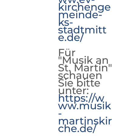
kirchenge
meinde-
ks-
stadtmitt
e.de/
Für
"Musik an
St. Martin"
schauen
Sie bitte
unter:
https://w
ww.musik
-
martinskir
che.de/