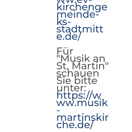
kirchenge
meinde-
ks-
stadtmitt
e.de/
Für
"Musik an
St. Martin"
schauen
Sie bitte
unter:
https://w
ww.musik
-
martinskir
che.de/