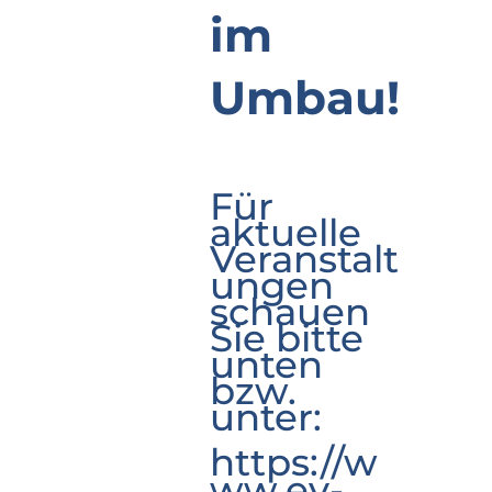
im
Umbau!
Für
aktuelle
Veranstalt
ungen
schauen
Sie bitte
unten
bzw.
unter:
https://w
ww.ev-