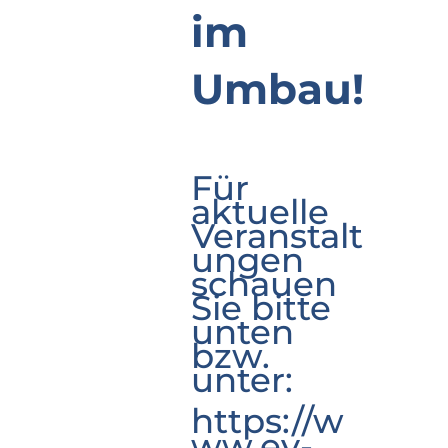
im
Umbau!
Für
aktuelle
Veranstalt
ungen
schauen
Sie bitte
unten
bzw.
unter:
https://w
ww.ev-