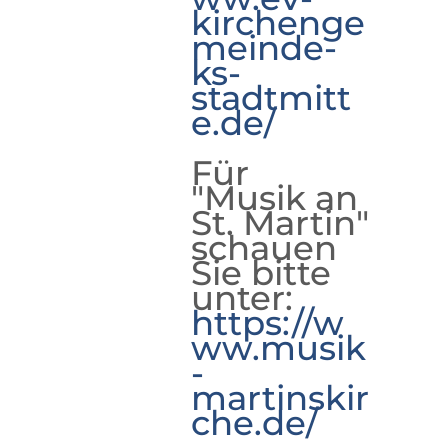
kirchenge
meinde-
ks-
stadtmitt
e.de/
Für
"Musik an
St. Martin"
schauen
Sie bitte
unter:
https://w
ww.musik
-
martinskir
che.de/