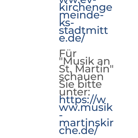
kirchenge
meinde-
ks-
stadtmitt
e.de/
Für
"Musik an
St. Martin"
schauen
Sie bitte
unter:
https://w
ww.musik
-
martinskir
che.de/