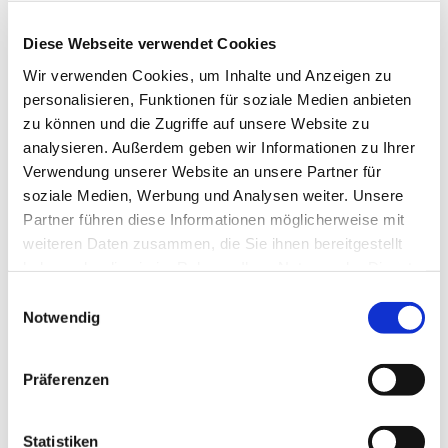
Diese Webseite verwendet Cookies
Wir verwenden Cookies, um Inhalte und Anzeigen zu
personalisieren, Funktionen für soziale Medien anbieten
Mittwoch, 25. November 2026,
zu können und die Zugriffe auf unsere Website zu
14:00 Uhr
analysieren. Außerdem geben wir Informationen zu Ihrer
Verwendung unserer Website an unsere Partner für
soziale Medien, Werbung und Analysen weiter. Unsere
Karlskirche, Karlsplatz, 34117 Kassel
Partner führen diese Informationen möglicherweise mit
weiteren Daten zusammen, die Sie ihnen bereitgestellt
Petra Fuhrhans, Koordination;
haben oder die sie im Rahmen Ihrer Nutzung der Dienste
weitere Pfarrpersonen und
gesammelt haben.
Einwilligungsauswahl
erfahrene Ehrenamtliche
Notwendig
Präferenzen
Statistiken