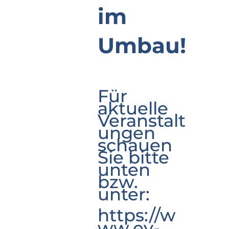
im
Umbau!
Für
aktuelle
Veranstalt
ungen
schauen
Sie bitte
unten
bzw.
unter:
https://w
ww.ev-