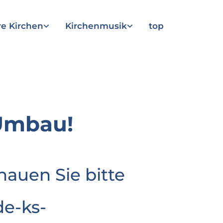
e Kirchen
Kirchenmusik
top
Umbau!
hauen Sie bitte
e-ks-