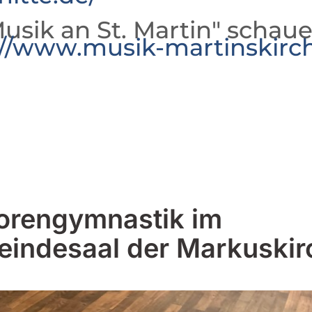
usik an St. Martin" schaue
://www.musik-martinskirc
orengymnastik im
indesaal der Markuskir