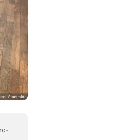
sel-Stadtmitte
rd-
1