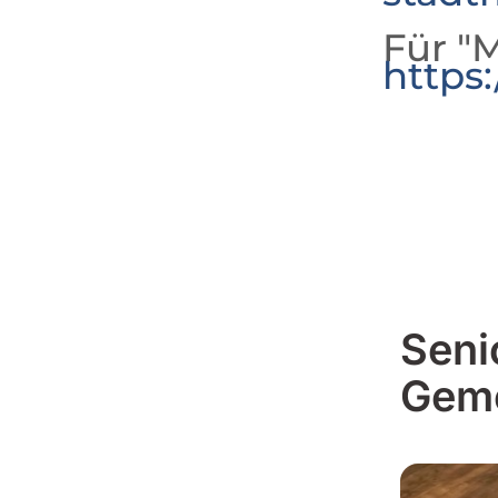
Für "M
https
Seni
Geme