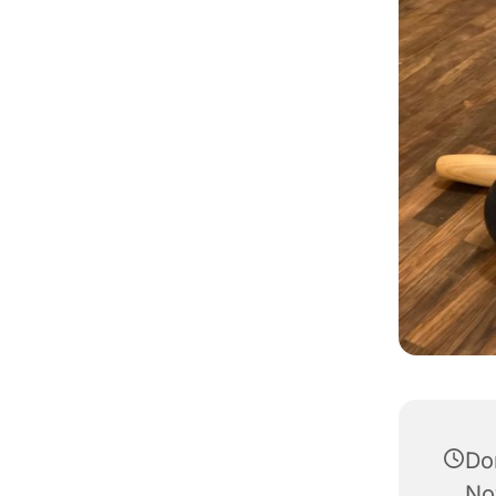
Do
No