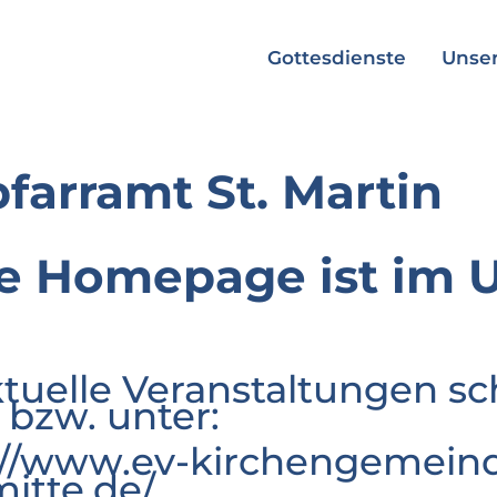
Gottesdienste
Unser
pfarramt St. Martin
e Homepage ist im 
ktuelle Veranstaltungen sc
 bzw. unter:
://www.ev-kirchengemeind
mitte.de/