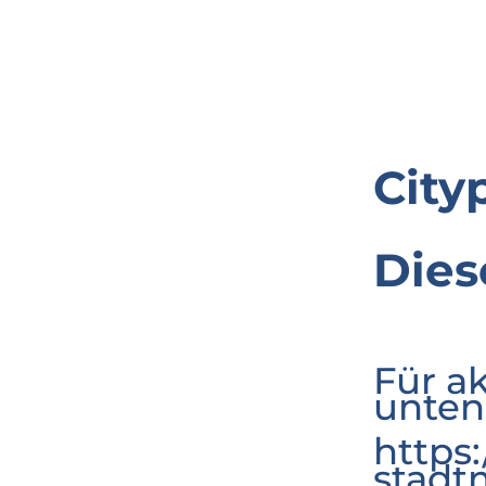
City
Dies
Für a
unten
https
stadt