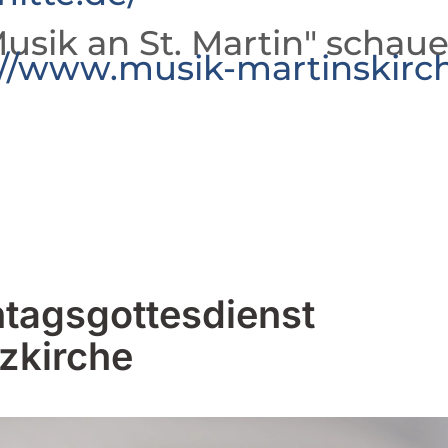
usik an St. Martin" schaue
://www.musik-martinskirc
tagsgottesdienst
zkirche