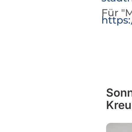
Für "M
https
Sonn
Kreu