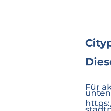
City
Dies
Für a
unten
https
stadt