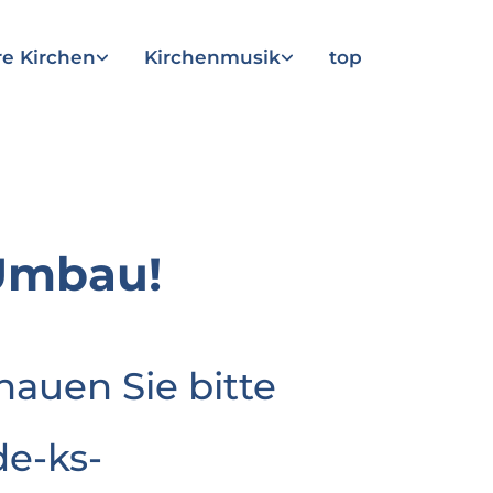
e Kirchen
Kirchenmusik
top
Umbau!
hauen Sie bitte
e-ks-