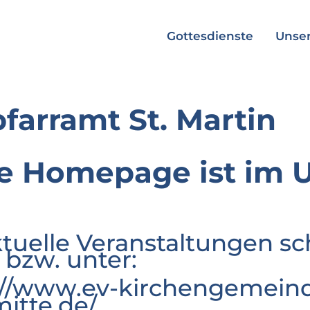
Gottesdienste
Unser
pfarramt St. Martin
e Homepage ist im 
ktuelle Veranstaltungen sc
 bzw. unter:
://www.ev-kirchengemeind
mitte.de/