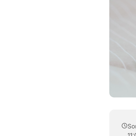
So
11