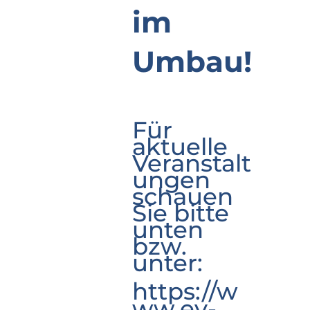
im
Umbau!
Für
aktuelle
Veranstalt
ungen
schauen
Sie bitte
unten
bzw.
unter:
https://w
ww.ev-