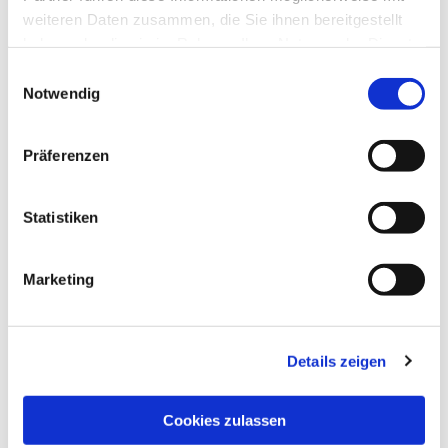
© Baier
weiteren Daten zusammen, die Sie ihnen bereitgestellt
haben oder die sie im Rahmen Ihrer Nutzung der Dienste
gesammelt haben.
Einwilligungsauswahl
Notwendig
Donnerstag, 8. Oktober 2026, 18:00
Uhr
Präferenzen
Kreuzkirche, Luisenstraße, 34119
Statistiken
Kassel
Marketing
Donnerstag in ungeraden
Kalenderwochen; Nachfragen unter
0177/ 8430546
Details zeigen
Cookies zulassen