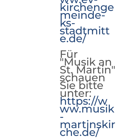
kirchenge
meinde-
ks-
stadtmitt
e.de/
Für
"Musik an
St. Martin"
schauen
Sie bitte
unter:
https://w
ww.musik
-
martinskir
che.de/