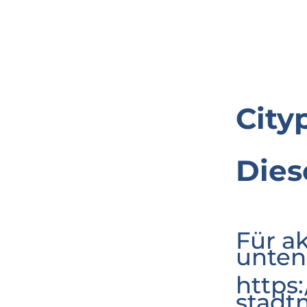
City
Dies
Für a
unten
https
stadt