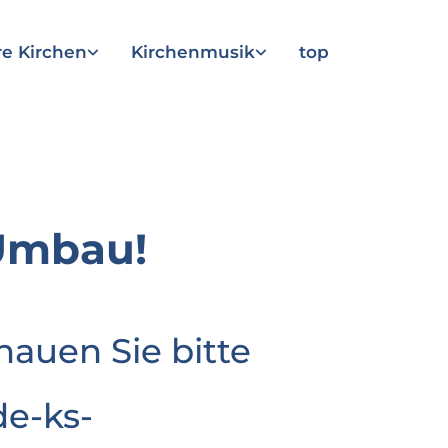
e Kirchen
Kirchenmusik
top
Umbau!
hauen Sie bitte
e-ks-