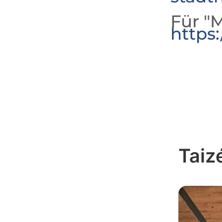
Für "M
https
Taiz