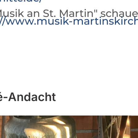
usik an St. Martin" schaue
://www.musik-martinskirc
é-Andacht