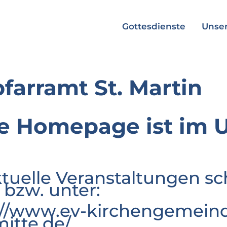
Gottesdienste
Unser
pfarramt St. Martin
e Homepage ist im 
ktuelle Veranstaltungen sc
 bzw. unter:
://www.ev-kirchengemeind
mitte.de/