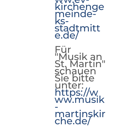
kirchenge
meinde-
ks-
stadtmitt
e.de/
Für
"Musik an
St. Martin"
schauen
Sie bitte
unter:
https://w
ww.musik
-
martinskir
che.de/