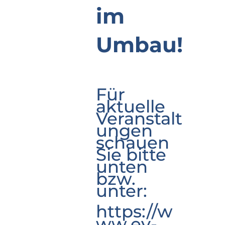
im
Umbau!
Für
aktuelle
Veranstalt
ungen
schauen
Sie bitte
unten
bzw.
unter:
https://w
ww.ev-